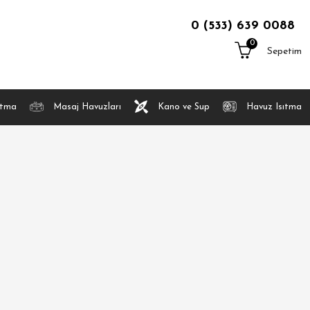
0 (533) 639 0088
0
Sepetim
atma
Masaj Havuzları
Kano ve Sup
Havuz Isıtma