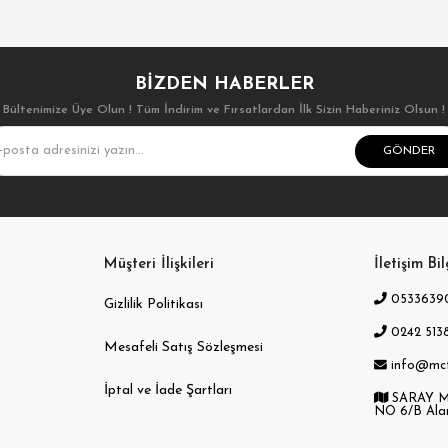
BIZDEN HABERLER
Bültenimize Üye Olun ! Tüm İndirim ve Fırsatlardan İlk Sizin Haberiniz Olsun !
GÖNDER
Müşteri İlişkileri
İletişim Bil
0533639
Gizlilik Politikası
0242 5138
Mesafeli Satış Sözleşmesi
info@mc
İptal ve İade Şartları
SARAY M
NO 6/B Ala