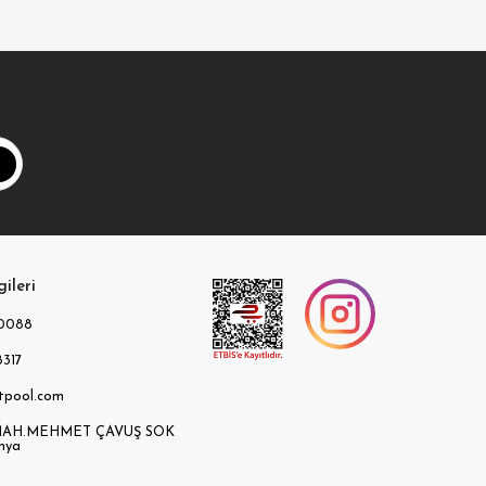
gileri
0088
317
tpool.com
AH.MEHMET ÇAVUŞ SOK
nya