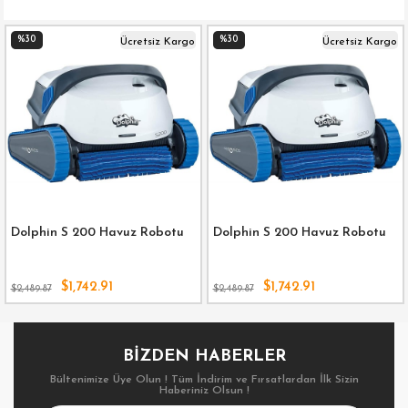
%30
%30
Ücretsiz Kargo
Ücretsiz Kargo
Dolphin S 200 Havuz Robotu
Dolphin S 200 Havuz Robotu
$1,742.91
$1,742.91
$2,489.87
$2,489.87
BIZDEN HABERLER
Bültenimize Üye Olun ! Tüm İndirim ve Fırsatlardan İlk Sizin
Haberiniz Olsun !