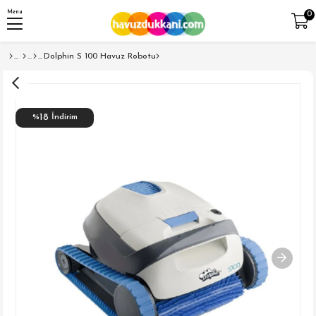
Menu
0
Dolphin S 100 Havuz Robotu
18
%
İndirim