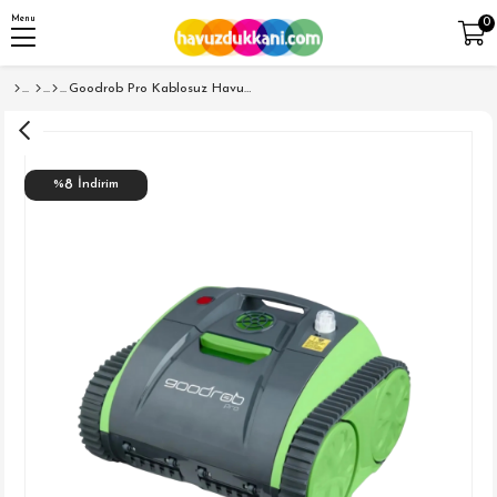
Menu
0
Goodrob Pro Kablosuz Havuz Temizlik Robotu
8
%
İndirim