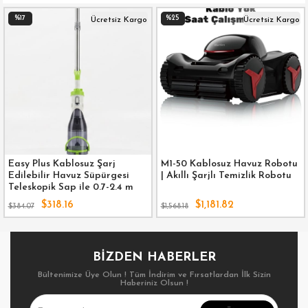
17
%25
%1
Ücretsiz Kargo
Ücretsiz Kargo
sy Plus Kablosuz Şarj
M1-50 Kablosuz Havuz Robotu
Eas
ilebilir Havuz Süpürgesi
| Akıllı Şarjlı Temizlik Robotu
Edi
leskopik Sap ile 0.7-2.4 m
Tel
$318.16
$1,181.82
4.07
$1,568.18
$384
BIZDEN HABERLER
Bültenimize Üye Olun ! Tüm İndirim ve Fırsatlardan İlk Sizin
Haberiniz Olsun !