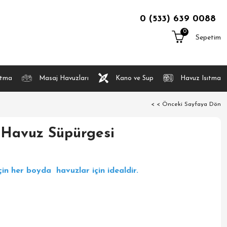
0 (533) 639 0088
0
Sepetim
atma
Masaj Havuzları
Kano ve Sup
Havuz Isıtma
< < Önceki Sayfaya Dön
ı Havuz Süpürgesi
in her boyda havuzlar için idealdir.