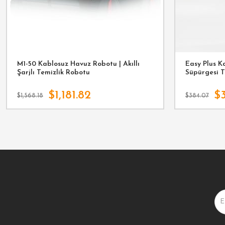
M1-50 Kablosuz Havuz Robotu | Akıllı
Easy Plus K
Şarjlı Temizlik Robotu
Süpürgesi T
$1,181.82
$3
$1,568.18
$384.07