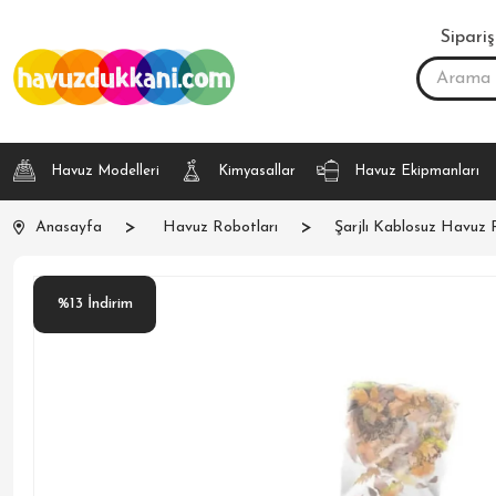
Sipariş
Havuz Modelleri
Kimyasallar
Havuz Ekipmanları
Anasayfa
Havuz Robotları
Şarjlı Kablosuz Havuz 
%
13
İndirim