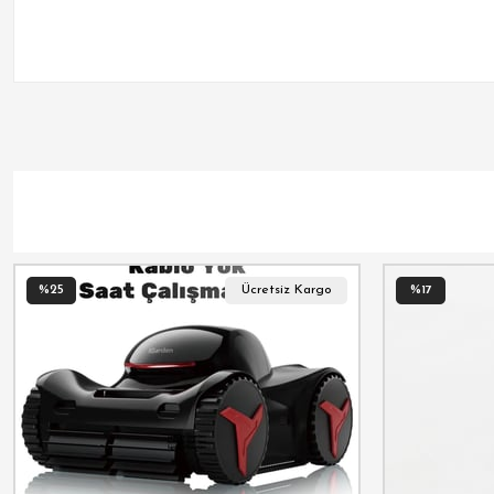
%25
Ücretsiz Kargo
%17