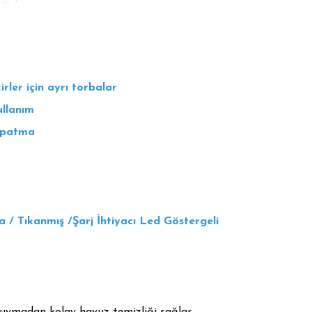
irler için ayrı torbalar
ullanım
apatma
 / Tıkanmış /Şarj İhtiyacı Led Göstergeli
duymadan kolay havuz temizliği sağlar