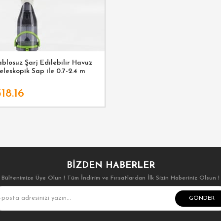
ablosuz Şarj Edilebilir Havuz
eleskopik Sap ile 0.7-2.4 m
18.16
BIZDEN HABERLER
Bültenimize Üye Olun ! Tüm İndirim ve Fırsatlardan İlk Sizin Haberiniz Olsun !
GÖNDER