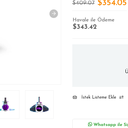
$354.05
$409.07
Havale ile Ödeme
$343.42
Ü
İstek Listeme Ekle
Whatsapp ile Si