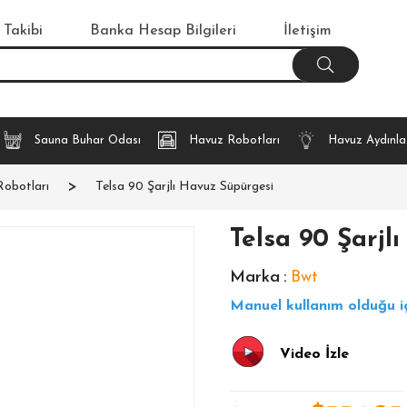
 Takibi
Banka Hesap Bilgileri
İletişim
Sauna Buhar Odası
Havuz Robotları
Havuz Aydınl
Robotları
Telsa 90 Şarjlı Havuz Süpürgesi
Telsa 90 Şarjl
Marka
:
Bwt
Manuel kullanım olduğu iç
Video İzle