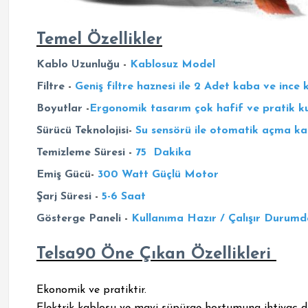
Temel Özellikler
Kablo Uzunluğu
-
Kablosuz Model
Filtre
-
Geniş filtre haznesi ile 2 Adet kaba ve ince k
Boyutlar
-
Ergonomik tasarım çok hafif ve pratik k
Sürücü Teknolojisi
-
Su sensörü ile otomatik açma k
Temizleme Süresi
-
75 Dakika
Emiş Gücü
-
300 Watt Güçlü Motor
Şarj Süresi
-
5-6 Saat
Gösterge Paneli
-
Kullanıma Hazır / Çalışır Durumda
Telsa90 Öne Çıkan Özellikleri
Ekonomik ve pratiktir.
Elektrik kablosu ve mavi süpürge hortumuna ihtiyaç 