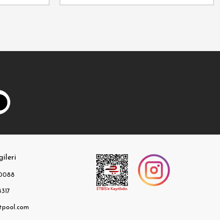
gileri
0088
317
tpool.com