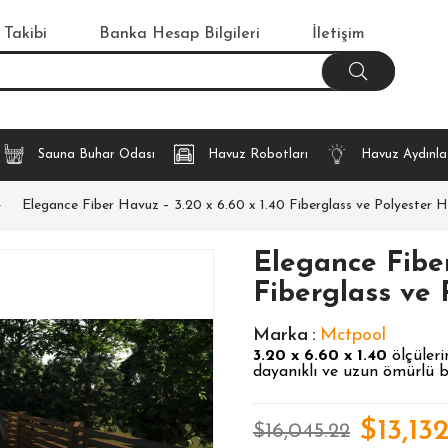
 Takibi
Banka Hesap Bilgileri
İletişim
Sauna Buhar Odası
Havuz Robotları
Havuz Aydınl
Elegance Fiber Havuz – 3.20 x 6.60 x 1.40 Fiberglass ve Polyester 
Elegance Fiber
Fiberglass ve
Marka
:
Mctpool
3.20 x 6.60 x 1.40
ölçüleri
dayanıklı ve uzun ömürlü b
$13,13
$16,045.22