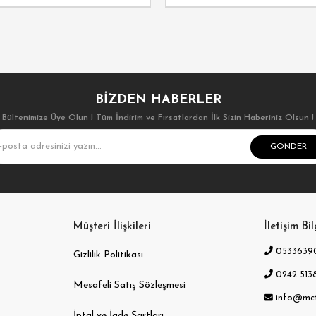
BIZDEN HABERLER
Bültenimize Üye Olun ! Tüm İndirim ve Fırsatlardan İlk Sizin Haberiniz Olsun !
GÖNDER
Müşteri İlişkileri
İletişim Bil
0533639
Gizlilik Politikası
0242 5138
Mesafeli Satış Sözleşmesi
info@mc
İptal ve İade Şartları