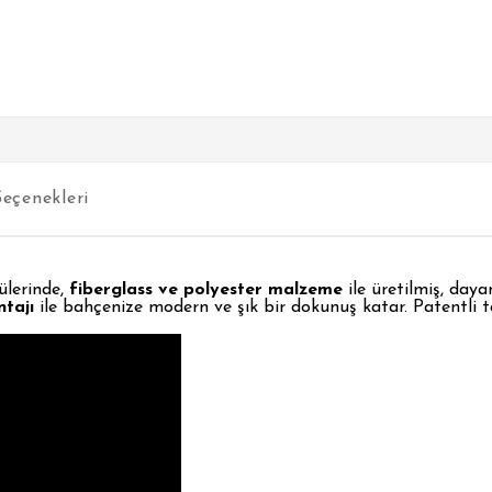
eçenekleri
ülerinde,
fiberglass ve polyester malzeme
ile üretilmiş, day
ntajı
ile bahçenize modern ve şık bir dokunuş katar. Patentli t