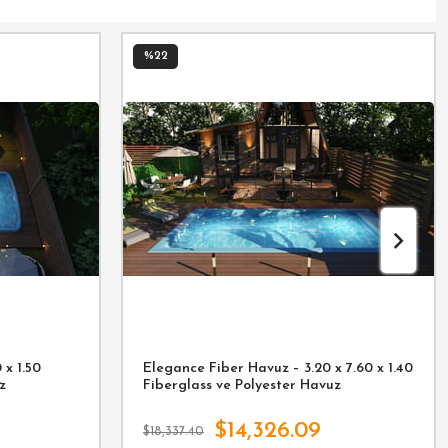
%22
 x 1.50
Elegance Fiber Havuz – 3.20 x 7.60 x 1.40
z
Fiberglass ve Polyester Havuz
$14,326.09
$18,337.40