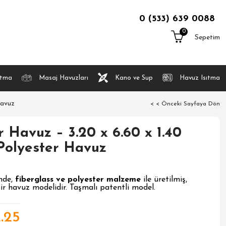
0 (533) 639 0088
0
Sepetim
atma
Masaj Havuzları
Kano ve Sup
Havuz Isıtma
Havuz
< < Önceki Sayfaya Dön
 Havuz – 3.20 x 6.60 x 1.40
 Polyester Havuz
nde,
fiberglass ve polyester malzeme
ile üretilmiş,
ir havuz modelidir. Taşmalı patentli model.
2.25