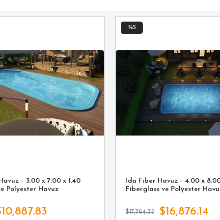
%5
avuz – 3.00 x 7.00 x 1.40
İda Fiber Havuz – 4.00 x 8.00
ve Polyester Havuz
Fiberglass ve Polyester Havu
$10,887.83
$16,876.14
$17,764.35