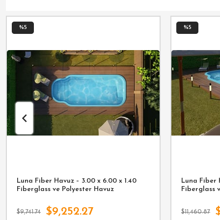
%5
%5
Luna Fiber Havuz – 3.00 x 6.00 x 1.40
Luna Fiber H
Fiberglass ve Polyester Havuz
Fiberglass 
$9,252.27
$9,741.74
$11,460.87