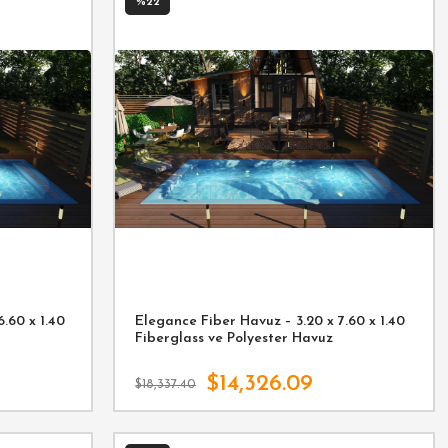
%22
.60 x 1.40
Elegance Fiber Havuz – 3.20 x 7.60 x 1.40
Fiberglass ve Polyester Havuz
$14,326.09
$18,337.40