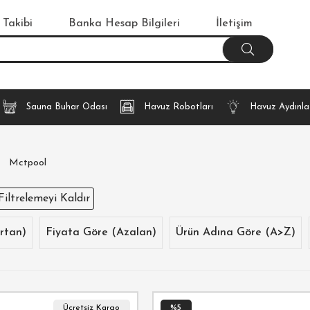
 Takibi
Banka Hesap Bilgileri
İletişim
Sauna Buhar Odası
Havuz Robotları
Havuz Aydınl
Mctpool
Filtrelemeyi Kaldır
rtan)
Fiyata Göre (Azalan)
Ürün Adına Göre (A>Z)
Ücretsiz Kargo
%5