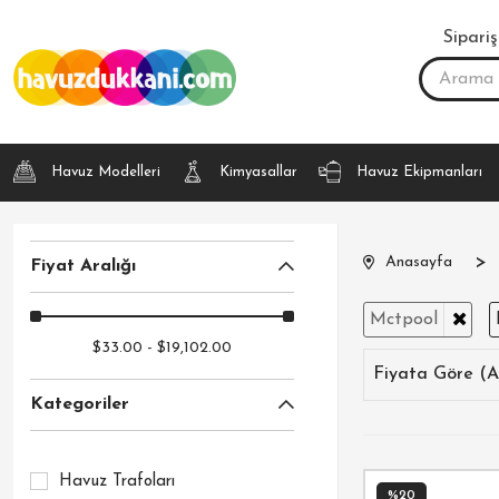
Sipariş
Havuz Modelleri
Kimyasallar
Havuz Ekipmanları
Anasayfa
Fiyat Aralığı
Mctpool
$33.00 - $19,102.00
Fiyata Göre (A
Kategoriler
Havuz Trafoları
%20