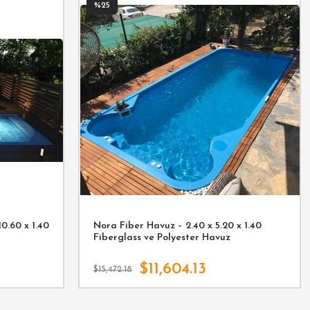
%25
0.60 x 1.40
Nora Fiber Havuz – 2.40 x 5.20 x 1.40
Fiberglass ve Polyester Havuz
$11,604.13
$15,472.18