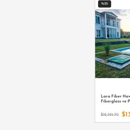
%25
Lara Fiber Havu
Fiberglass ve 
$1
$18,394.70