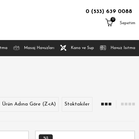
0 (533) 639 0088
0
Sepetim
atma
Masaj Havuzları
Kano ve Sup
Havuz Isıtma
Ürün Adına Göre (Z<A)
Stoktakiler
%5