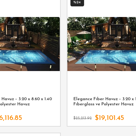
%24
Havuz – 3.20 x 8.60 x 1.40
Elegance Fiber Havuz – 3.20 x 1
Polyester Havuz
Fiberglass ve Polyester Havuz
6,116.85
$19,101.45
$25,213.92