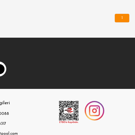
1
gileri
0088
317
tpool.com