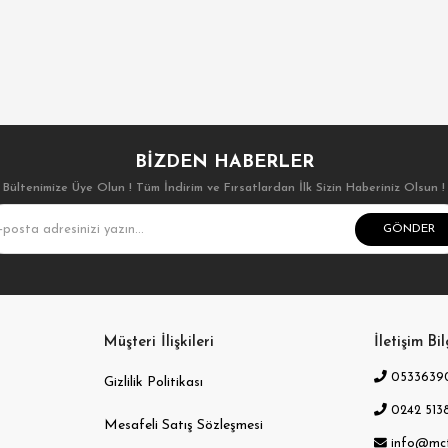
BIZDEN HABERLER
Bültenimize Üye Olun ! Tüm İndirim ve Fırsatlardan İlk Sizin Haberiniz Olsun !
GÖNDER
Müşteri İlişkileri
İletişim Bil
0533639
Gizlilik Politikası
0242 5138
Mesafeli Satış Sözleşmesi
info@mc