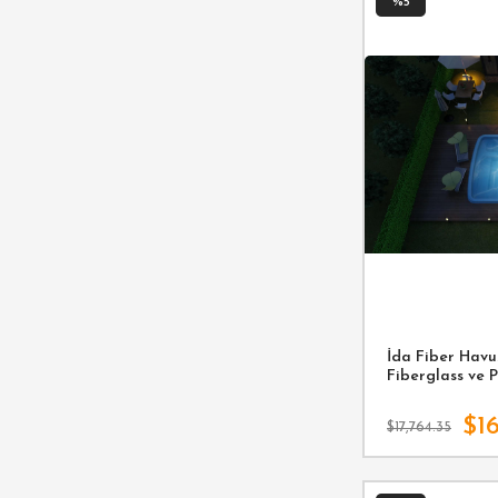
%5
İda Fiber Havuz
Fiberglass ve 
$16
$17,764.35