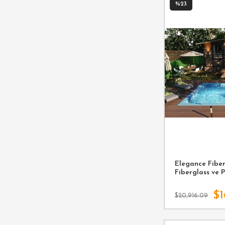
%23
Elegance Fiber 
Fiberglass ve 
$1
$20,916.09